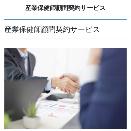
コ
ナ
産業保健師顧問契約サービス
ン
ビ
テ
ゲ
ン
ー
ツ
シ
産業保健師顧問契約サービス
に
ョ
移
ン
動
に
移
動