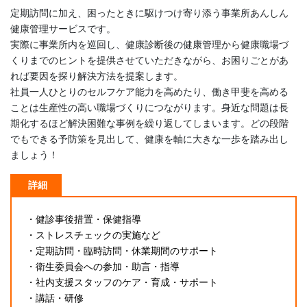
定期訪問に加え、困ったときに駆けつけ寄り添う事業所あんしん
健康管理サービスです。
実際に事業所内を巡回し、健康診断後の健康管理から健康職場づ
くりまでのヒントを提供させていただきながら、お困りごとがあ
れば要因を探り解決方法を提案します。
社員一人ひとりのセルフケア能力を高めたり、働き甲斐を高める
ことは生産性の高い職場づくりにつながります。身近な問題は長
期化するほど解決困難な事例を繰り返してしまいます。どの段階
でもできる予防策を見出して、健康を軸に大きな一歩を踏み出し
ましょう！
詳細
・健診事後措置・保健指導
・ストレスチェックの実施など
・定期訪問・臨時訪問・休業期間のサポート
・衛生委員会への参加・助言・指導
・社内支援スタッフのケア・育成・サポート
・講話・研修